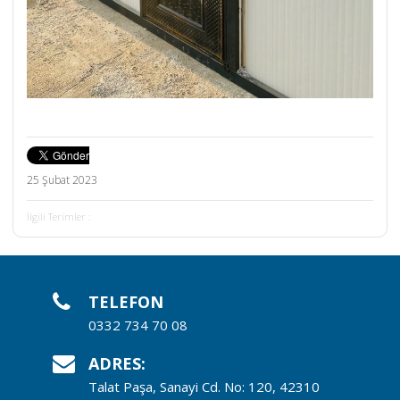
25 Şubat 2023
İlgili Terimler :
TELEFON
0332 734 70 08
ADRES:
Talat Paşa, Sanayi Cd. No: 120, 42310